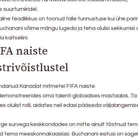
suurturniiridel.
aline teadlikkus on toonud talle tunnustuse kui ühe par
. Buchanani võime mängu lugeda ja teha olulisi sekkumisi 
kaitseliini.
FA naiste
rivõistlustel
ndanud Kanadat mitmetel FIFA naiste
 demonstreerides oma talenti globaalses mastaabis. Ta
olulist rolli, aidates neil edasi pääseda väljalangemis
e survega keskkondades on mitte ainult tõstnud tem
ud tema meeskonnakaaslasi. Buchanani esitusi on sagel