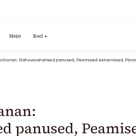
Meist
Keel
uchanan: Rahvusvahelised panused, Peamised esinemised, Pära
anan:
ed panused, Peamis