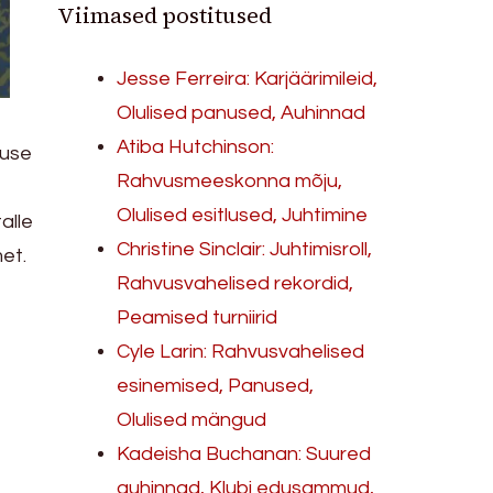
Viimased postitused
Jesse Ferreira: Karjäärimileid,
Olulised panused, Auhinnad
Atiba Hutchinson:
nuse
Rahvusmeeskonna mõju,
Olulised esitlused, Juhtimine
alle
Christine Sinclair: Juhtimisroll,
et.
Rahvusvahelised rekordid,
Peamised turniirid
Cyle Larin: Rahvusvahelised
esinemised, Panused,
Olulised mängud
Kadeisha Buchanan: Suured
auhinnad, Klubi edusammud,