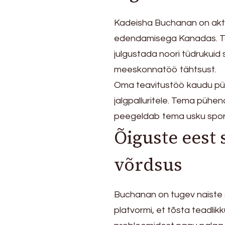
Kadeisha Buchanan on aktiiv
edendamisega Kanadas. Ta
julgustada noori tüdrukuid
meeskonnatöö tähtsust.
Oma teavitustöö kaudu pü
jalgpalluritele. Tema pühe
peegeldab tema usku spor
Õiguste eest 
võrdsus
Buchanan on tugev naiste 
platvormi, et tõsta teadlik