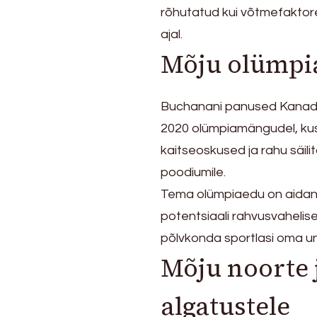
rõhutatud kui võtmefaktore
ajal.
Mõju olümpi
Buchanani panused Kanada
2020 olümpiamängudel, kus
kaitseoskused ja rahu säili
poodiumile.
Tema olümpiaedu on aidanud
potentsiaali rahvusvahelis
põlvkonda sportlasi oma u
Mõju noorte j
algatustele