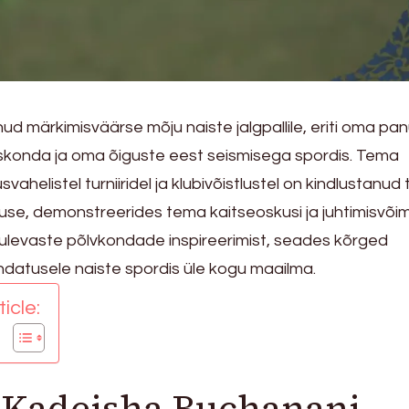
d märkimisväärse mõju naiste jalgpallile, eriti oma pa
onda ja oma õiguste eest seismisega spordis. Tema
ahelistel turniiridel ja klubivõistlustel on kindlustanud t
use, demonstreerides tema kaitseoskusi ja juhtimisvõim
ulevaste põlvkondade inspireerimist, seades kõrged
indatusele naiste spordis üle kogu maailma.
icle:
n Kadeisha Buchanani