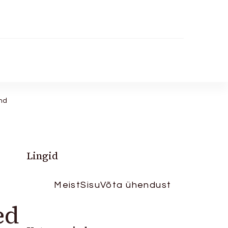
nd
Lingid
Meist
Sisu
Võta ühendust
ed