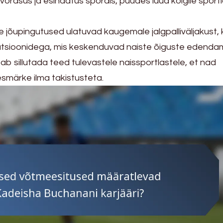
õrdsus ja esindatus spordis, püüdes luua kõigile sport
 jõupingutused ulatuvad kaugemale jalgpalliväljakust,
tsioonidega, mis keskenduvad naiste õiguste edendam
ab sillutada teed tulevastele naissportlastele, et nad
märke ilma takistusteta.