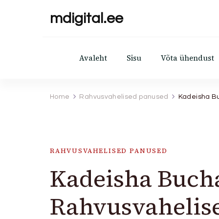
mdigital.ee
Avaleht
Sisu
Võta ühendust
Home
Rahvusvahelised panused
Kadeisha B
RAHVUSVAHELISED PANUSED
Kadeisha Buch
Rahvusvahelis