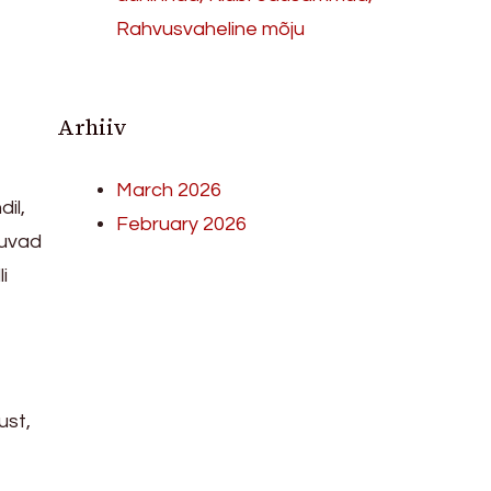
Rahvusvaheline mõju
Arhiiv
March 2026
dil,
February 2026
luvad
i
ust,