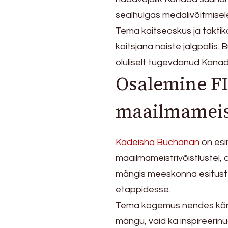
sealhulgas medalivõitmisele 
Tema kaitseoskus ja taktik
kaitsjana naiste jalgpallis
oluliselt tugevdanud Kanada 
Osalemine FI
maailmameist
Kadeisha Buchanan
on esi
maailmameistrivõistlustel,
mängis meeskonna esitustes 
etappidesse.
Tema kogemus nendes kõrg
mängu, vaid ka inspireerin