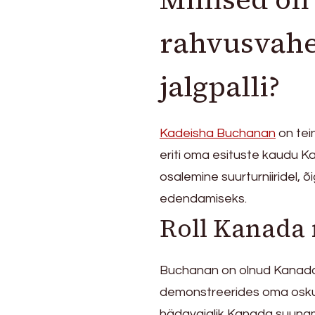
rahvusvahe
jalgpalli?
Kadeisha Buchanan
on tein
eriti oma esituste kaudu 
osalemine suurturniiridel, õ
edendamiseks.
Roll Kanada
Buchanan on olnud Kanada
demonstreerides oma oskusi
hädavajalik Kanada suunam