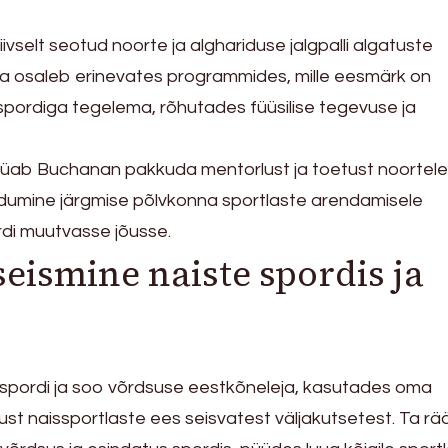
selt seotud noorte ja alghariduse jalgpalli algatuste
 osaleb erinevates programmides, mille eesmärk on
 spordiga tegelema, rõhutades füüsilise tegevuse ja
üab Buchanan pakkuda mentorlust ja toetust noortele
ndumine järgmise põlvkonna sportlaste arendamisele
di muutvasse jõusse.
seismine naiste spordis ja
spordi ja soo võrdsuse eestkõneleja, kasutades oma
kust naissportlaste ees seisvatest väljakutsetest. Ta rä