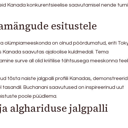
id Kanada konkurentsieelise saavutamisel nende turnii
amängude esitustele
 olümpiameeskonda on olnud pöördumatud, eriti Tok
 Kanada saavutas ajaloolise kuldmedali. Tema
tamine surve all olid kriitilise tähtsusega meeskonna te
 tõsta naiste jalgpalli profiili Kanadas, demonstreeri
el tasandil. Buchanani saavutused on inspireerinud uut
nistuste poole püüdlema.
a alghariduse jalgpalli