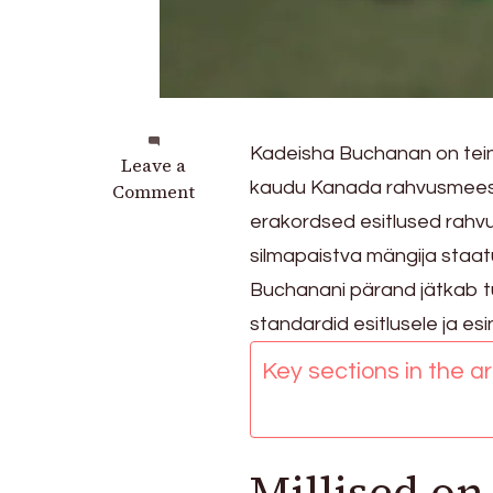
Kadeisha Buchanan on teinu
on
Leave a
kaudu Kanada rahvusmeesk
Kadeisha
Comment
Buchanan:
erakordsed esitlused rahvusv
Rahvusvahelised
silmapaistva mängija staat
panused,
Buchanani pärand jätkab t
Peamised
esinemised,
standardid esitlusele ja es
Pärand
Key sections in the art
Millised o