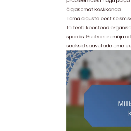
probleemidest nagu palga v
õiglasemat keskkonda.
Tema õiguste eest seismise
ta teeb koostööd organisa
spordis. Buchanani mõju ait
saaksid saavutada oma ees