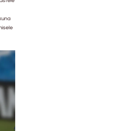
lastele
 kuna
isele