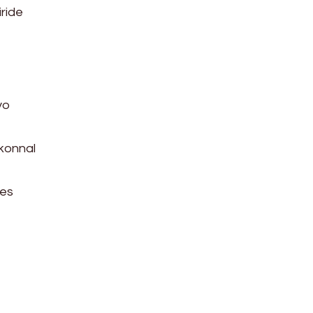
ride
yo
ekonnal
des