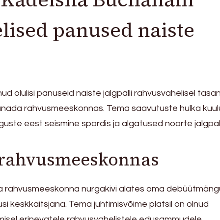
lised panused naiste
ud olulisi panuseid naiste jalgpalli rahvusvahelisel tasan
Kanada rahvusmeeskonnas. Tema saavutuste hulka kuu
iguste eest seismine spordis ja algatused noorte jalgpall
 rahvusmeeskonnas
 rahvusmeeskonna nurgakivi alates oma debüütmäng
 keskkaitsjana. Tema juhtimisvõime platsil on olnud
isel erinevatele rahvusvahelistele edusammudele,