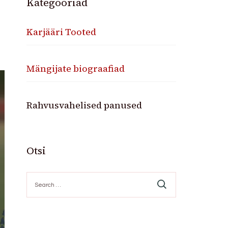
Kategooriad
Karjääri Tooted
Mängijate biograafiad
Rahvusvahelised panused
Otsi
Search
for: