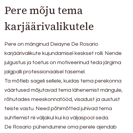
Pere mõju tema
karjäärivalikutele
Pere on mänginud Dwayne De Rosario
karjäärivalikute kujundamisel keskset rolli. Nende
julgustus ja toetus on motiveerinud teda järgima
jalgpalli professionaalsel tasemel.
Ta mõtleb sageli sellele, kuidas tema perekonna
väärtused mõjutavad tema lähenemist mängule,
rõhutades meeskonnatööd, visadust ja austust
teiste vastu. Need põhimõtted juhivad tema
suhtlemist nii väljakul kui ka väljaspool seda.
De Rosario pühendumine oma perele ajendab