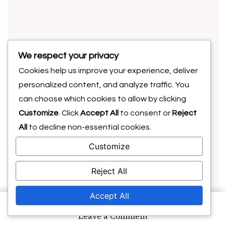
About Author
We respect your privacy
Ethan Caldwell
Cookies help us improve your experience, deliver
personalized content, and analyze traffic. You
can choose which cookies to allow by clicking
Kirglik spordiajakirjanik ja eluaegne
Customize
. Click
Accept All
to consent or
Reject
jalgpalli entusiast, Ethan Caldwell on
All
to decline non-essential cookies.
pühendanud oma karjääri Kanada
Customize
jalgpallurite lugude uurimisele. Terava
tähelepanuga detailidele ja
Reject All
armastusega mängu vastu toob ta ellu
sportlaste teekonnad, kes on jätnud
Accept All
oma jälje väljakule. Kui ta ei kirjuta, naudib
on
Leave a Comment
Dwayne
Ethan jalgpalli mängimist sõpradega ja