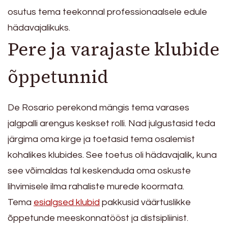
osutus tema teekonnal professionaalsele edule
hädavajalikuks.
Pere ja varajaste klubide
õppetunnid
De Rosario perekond mängis tema varases
jalgpalli arengus keskset rolli. Nad julgustasid teda
järgima oma kirge ja toetasid tema osalemist
kohalikes klubides. See toetus oli hädavajalik, kuna
see võimaldas tal keskenduda oma oskuste
lihvimisele ilma rahaliste murede koormata.
Tema
esialgsed klubid
pakkusid väärtuslikke
õppetunde meeskonnatööst ja distsipliinist.