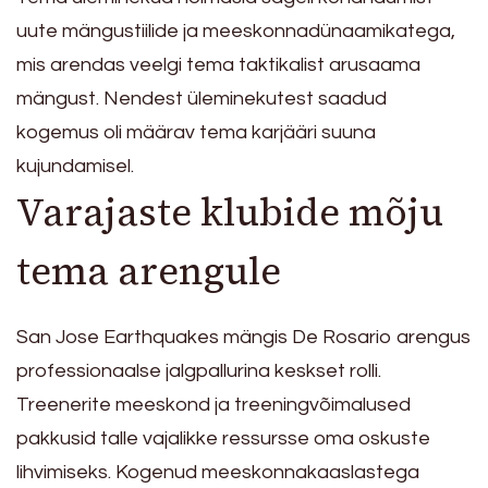
uute mängustiilide ja meeskonnadünaamikatega,
mis arendas veelgi tema taktikalist arusaama
mängust. Nendest üleminekutest saadud
kogemus oli määrav tema karjääri suuna
kujundamisel.
Varajaste klubide mõju
tema arengule
San Jose Earthquakes mängis De Rosario arengus
professionaalse jalgpallurina keskset rolli.
Treenerite meeskond ja treeningvõimalused
pakkusid talle vajalikke ressursse oma oskuste
lihvimiseks. Kogenud meeskonnakaaslastega