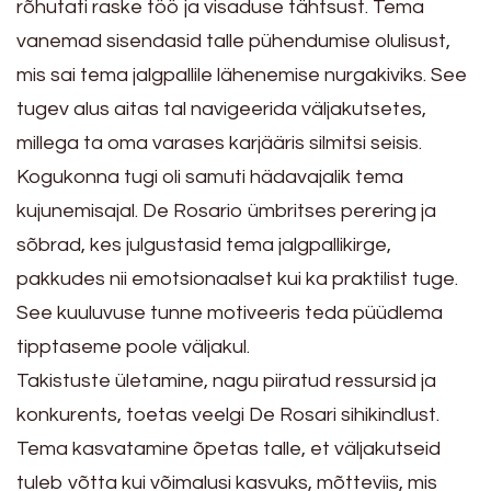
rõhutati raske töö ja visaduse tähtsust. Tema
vanemad sisendasid talle pühendumise olulisust,
mis sai tema jalgpallile lähenemise nurgakiviks. See
tugev alus aitas tal navigeerida väljakutsetes,
millega ta oma varases karjääris silmitsi seisis.
Kogukonna tugi oli samuti hädavajalik tema
kujunemisajal. De Rosario ümbritses perering ja
sõbrad, kes julgustasid tema jalgpallikirge,
pakkudes nii emotsionaalset kui ka praktilist tuge.
See kuuluvuse tunne motiveeris teda püüdlema
tipptaseme poole väljakul.
Takistuste ületamine, nagu piiratud ressursid ja
konkurents, toetas veelgi De Rosari sihikindlust.
Tema kasvatamine õpetas talle, et väljakutseid
tuleb võtta kui võimalusi kasvuks, mõtteviis, mis