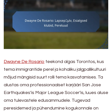
Dwayne De Rosario
teekond algas Torontos, kus
tema immigrantide perel ja kohaliku jalgpallikultuuri
mõjud mängisid suurt rolli tema kasvatamises. Ta
alustas oma professionaalset karjääri San Jose
Earthquakes’is Major League Soccer’is, luues aluse
oma tulevastele edusammudele. Tugevad
peresidemed ja pühendumine kogukonnale on