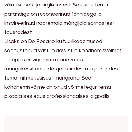
võimekusest ja kirglikkusest. See side tema
pärandiga on resoneerinud fännidega ja
inspireerinud nooremaid mängijaid sarnastest
taustadest.
Lisaks on De Rosario kultuurikogemused
soodustanud vastupidavust ja kohanemisvõimet.
Ta õppis navigeerima erinevates
mängukeskkondades ja -stiilides, mis parandas
tema mitmekesisust mängijana. See
kohanemisvõime on olnud võtmetegur tema
pikaajalises edus professionaalses jalgpallis.