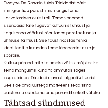
Dwayne De Rosario tuleb Trinidadist pärit
immigrantide perest, mis mängis tema
kasvatamises olulist rolli. Tema vanemad
sisendasid talle tugevat kultuurilist uhkust ja
kogukonna väärtusi, rõhutades peretoetuse ja
ühtsuse tähtsust. See taust rikastas tema
identiteeti ja kujundas tema lähenemist elule ja
spordile.
Kultuuripärand, mille ta omaks võttis, mõjutas ka
tema mängustiili, kuna ta ammutas sageli
inspiratsiooni Trinidadi elavast jalgpallikultuurist.
See side oma juurtega motiveeris teda silma
paistma ja esindama oma pärandit uhkelt väljakul.
Tähtsad sündmused