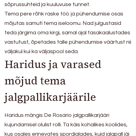
sõprussuhteid ja kuuluvuse tunnet.
Tema pere rõhk raske töö ja pühendumise osas
mõjutas samuti tema iseloomu. Nad julgustasid
teda järgima oma kirgi, samal ajal tasakaalustades
vastutust, õpetades talle pühendumise väärtust nii
väljakul kui ka väljaspool seda.
Haridus ja varased
mõjud tema
jalgpallikarjäärile
Haridus mängis De Rosario jalgpallikarjääri
kujundamisel olulist rolli. Ta käis kohalikes koolides,
kus osales erinevates spordialades, kuid jalgpall jäi