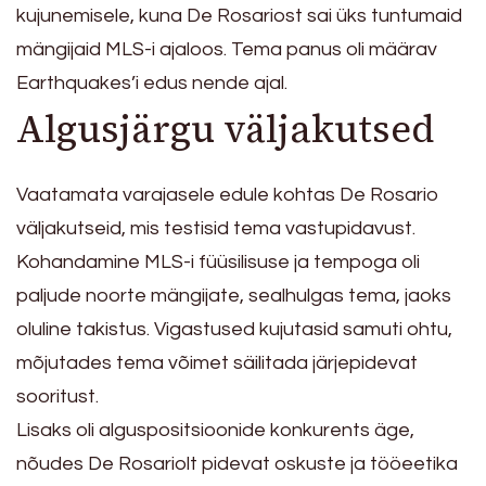
kujunemisele, kuna De Rosariost sai üks tuntumaid
mängijaid MLS-i ajaloos. Tema panus oli määrav
Earthquakes’i edus nende ajal.
Algusjärgu väljakutsed
Vaatamata varajasele edule kohtas De Rosario
väljakutseid, mis testisid tema vastupidavust.
Kohandamine MLS-i füüsilisuse ja tempoga oli
paljude noorte mängijate, sealhulgas tema, jaoks
oluline takistus. Vigastused kujutasid samuti ohtu,
mõjutades tema võimet säilitada järjepidevat
sooritust.
Lisaks oli alguspositsioonide konkurents äge,
nõudes De Rosariolt pidevat oskuste ja tööeetika