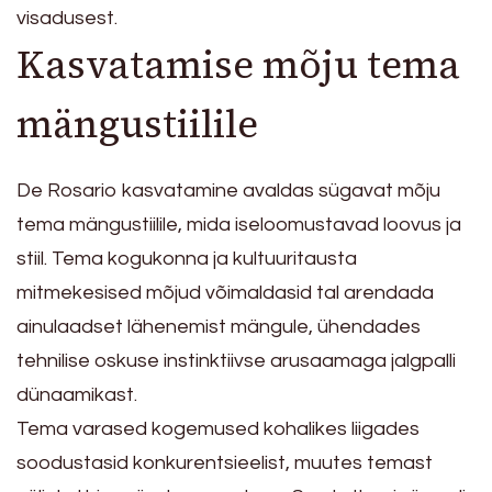
visadusest.
Kasvatamise mõju tema
mängustiilile
De Rosario kasvatamine avaldas sügavat mõju
tema mängustiilile, mida iseloomustavad loovus ja
stiil. Tema kogukonna ja kultuuritausta
mitmekesised mõjud võimaldasid tal arendada
ainulaadset lähenemist mängule, ühendades
tehnilise oskuse instinktiivse arusaamaga jalgpalli
dünaamikast.
Tema varased kogemused kohalikes liigades
soodustasid konkurentsieelist, muutes temast