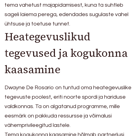
tema vahetust majapidamisest, kuna ta suhtleb
sageli laiema perega, edendades sugulaste vahel
ühtsuse ja toetuse tunnet.
Heategevuslikud
tegevused ja kogukonna
kaasamine
Dwayne De Rosario on tuntud oma heategevuslike
tegevuste poolest, eriti noorte spordi ja hariduse
valdkonnas. Ta on algatanud programme, mille
eesmärk on pakkuda ressursse ja võimalusi
vähemprivileegitud lastele.
Tema kogukonna kaasamine hõlmab partnerlusi