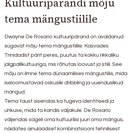
Kultuuripärandi mõju
tema mängustiilile
Dwayne De Rosario kultuuripärand on avaldanud
sügavat mõju tema mängustiilile. Kasvades
Trinidadist pärit peres, puutus ta kokku rikkaliku
jalgpallikultuuriga, mis rõhutas loovust ja stiili. See
mõju on ilmne tema dünaamilises mängustiilis, mida
iseloomustavad oskuslik dribbling ja uuenduslikud
mängud.
Tema taust sisendas ka tugeva identiteedi ja
uhkuse, mida ta kandis väljakule. De Rosario
väljendas sageli oma kultuurilisi juuri oma mängus,
näidates ainulaadset kombinatsiooni tehnilisest