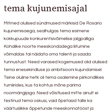
tema kujunemisajal
Mitmed olulised sündmused märkisid De Rosario
kujunemisaega, sealhulgas tema esimene
kokkupuude konkurentsivõimelise jalgpalliga.
Kohalike noorte meeskondadega liitumine
võimaldas tal näidata oma talenti ja saada
tunnustust. Need varased kogemused olid olulised
tema enesekindluse ja ambitsiooni kujundamisel.
Teine oluline hetk oli tema osalemine piirkondlikes
turniirides, kus ta kohtus mõne parima
noormängijaga. Need võistlused mitte ainult ei
testinud tema oskusi, vaid õpetasid talle ka
väärtuslikke õppetunde meeskonnatööst ja