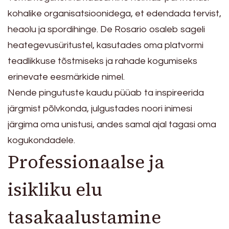
kohalike organisatsioonidega, et edendada tervist,
heaolu ja spordihinge. De Rosario osaleb sageli
heategevusüritustel, kasutades oma platvormi
teadlikkuse tõstmiseks ja rahade kogumiseks
erinevate eesmärkide nimel.
Nende pingutuste kaudu püüab ta inspireerida
järgmist põlvkonda, julgustades noori inimesi
järgima oma unistusi, andes samal ajal tagasi oma
kogukondadele.
Professionaalse ja
isikliku elu
tasakaalustamine