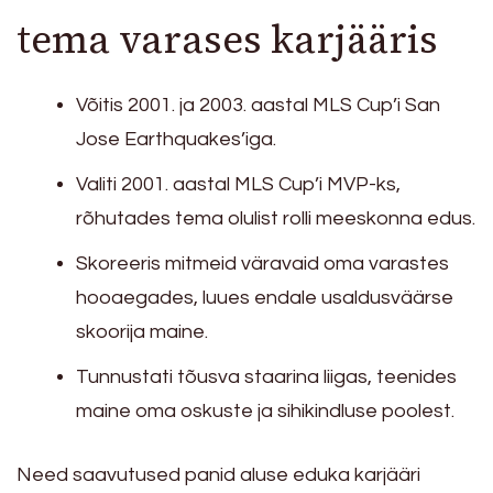
tema varases karjääris
Võitis 2001. ja 2003. aastal MLS Cup’i San
Jose Earthquakes’iga.
Valiti 2001. aastal MLS Cup’i MVP-ks,
rõhutades tema olulist rolli meeskonna edus.
Skoreeris mitmeid väravaid oma varastes
hooaegades, luues endale usaldusväärse
skoorija maine.
Tunnustati tõusva staarina liigas, teenides
maine oma oskuste ja sihikindluse poolest.
Need saavutused panid aluse eduka karjääri