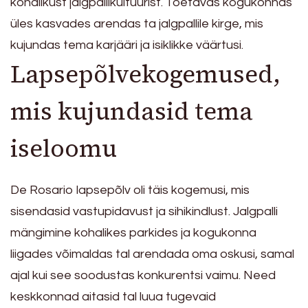
kohalikust jalgpallikultuurist. Toetavas kogukonnas
üles kasvades arendas ta jalgpallile kirge, mis
kujundas tema karjääri ja isiklikke väärtusi.
Lapsepõlvekogemused,
mis kujundasid tema
iseloomu
De Rosario lapsepõlv oli täis kogemusi, mis
sisendasid vastupidavust ja sihikindlust. Jalgpalli
mängimine kohalikes parkides ja kogukonna
liigades võimaldas tal arendada oma oskusi, samal
ajal kui see soodustas konkurentsi vaimu. Need
keskkonnad aitasid tal luua tugevaid