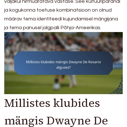
väljakul hirmuäratava vastase. See kultuuripärandi
ja kogukonna toetuse kombinatsioon on olnud
määrav tema identiteedi kujundamisel mängijana
ja tema panusel jalgpalli Põhja-Ameerikas.
Millistes klubides
mängis Dwayne De