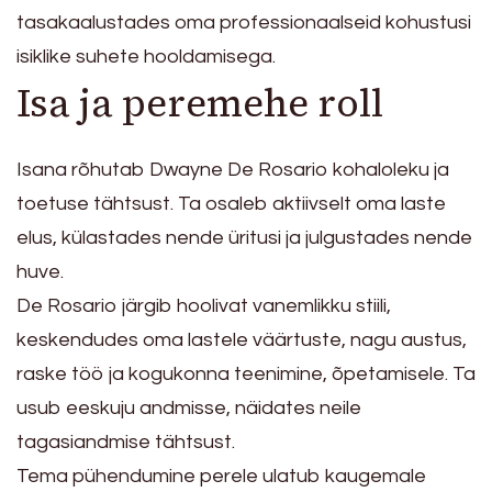
tasakaalustades oma professionaalseid kohustusi
isiklike suhete hooldamisega.
Isa ja peremehe roll
Isana rõhutab Dwayne De Rosario kohaloleku ja
toetuse tähtsust. Ta osaleb aktiivselt oma laste
elus, külastades nende üritusi ja julgustades nende
huve.
De Rosario järgib hoolivat vanemlikku stiili,
keskendudes oma lastele väärtuste, nagu austus,
raske töö ja kogukonna teenimine, õpetamisele. Ta
usub eeskuju andmisse, näidates neile
tagasiandmise tähtsust.
Tema pühendumine perele ulatub kaugemale