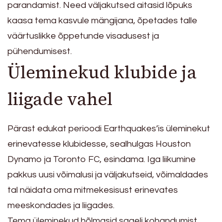
parandamist. Need väljakutsed aitasid lõpuks
kaasa tema kasvule mängijana, õpetades talle
väärtuslikke õppetunde visadusest ja
pühendumisest.
Üleminekud klubide ja
liigade vahel
Pärast edukat perioodi Earthquakes’is üleminekut
erinevatesse klubidesse, sealhulgas Houston
Dynamo ja Toronto FC, esindama. Iga liikumine
pakkus uusi võimalusi ja väljakutseid, võimaldades
tal näidata oma mitmekesisust erinevates
meeskondades ja liigades.
Tema üleminekud hõlmasid sageli kohandumist