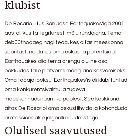
klubist
De Rosario liitus San Jose Earthquakes’iga 2001.
aastal, kus ta tegi kiiresti mõju ründajana. Tema
debüüthooaeg nägi teda, kes aitas meeskonna
sooritust, näidates oma oskusi ja potentsiaali.
Earthquakes olid tema arengu oluline osa,
pakkudes talle platvormi mängijana kasvamiseks.
Oma tööaja jooksul Earthquakes’is oli klubi tuntud
oma konkurentsivaimu ja tugeva
meeskonnadünaamika poolest. See keskkond
aitas De Rosariol oma oskusi lihvida ja kohanduda
professionaalse jalgpalli nõudmistega.
Olulised saavutused