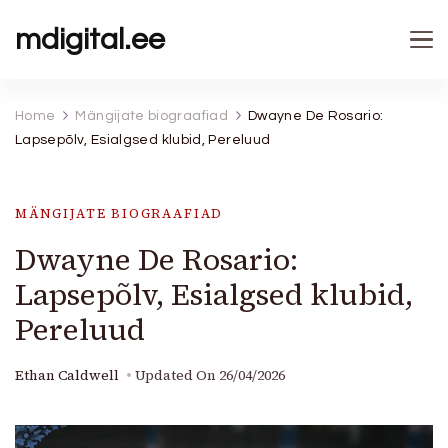
mdigital.ee
Home
Mängijate biograafiad
Dwayne De Rosario:
Lapsepõlv, Esialgsed klubid, Pereluud
MÄNGIJATE BIOGRAAFIAD
Dwayne De Rosario:
Lapsepõlv, Esialgsed klubid,
Pereluud
Ethan Caldwell
Updated On
26/04/2026