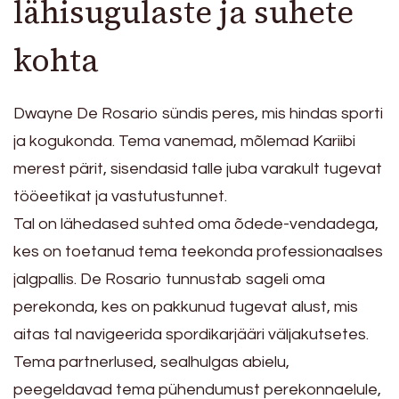
lähisugulaste ja suhete
kohta
Dwayne De Rosario sündis peres, mis hindas sporti
ja kogukonda. Tema vanemad, mõlemad Kariibi
merest pärit, sisendasid talle juba varakult tugevat
tööeetikat ja vastutustunnet.
Tal on lähedased suhted oma õdede-vendadega,
kes on toetanud tema teekonda professionaalses
jalgpallis. De Rosario tunnustab sageli oma
perekonda, kes on pakkunud tugevat alust, mis
aitas tal navigeerida spordikarjääri väljakutsetes.
Tema partnerlused, sealhulgas abielu,
peegeldavad tema pühendumust perekonnaelule,