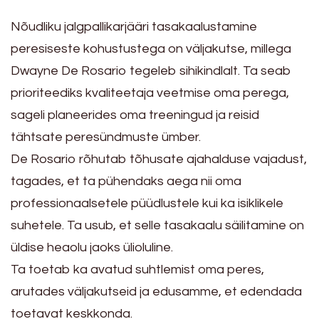
Nõudliku jalgpallikarjääri tasakaalustamine
peresiseste kohustustega on väljakutse, millega
Dwayne De Rosario tegeleb sihikindlalt. Ta seab
prioriteediks kvaliteetaja veetmise oma perega,
sageli planeerides oma treeningud ja reisid
tähtsate peresündmuste ümber.
De Rosario rõhutab tõhusate ajahalduse vajadust,
tagades, et ta pühendaks aega nii oma
professionaalsetele püüdlustele kui ka isiklikele
suhetele. Ta usub, et selle tasakaalu säilitamine on
üldise heaolu jaoks ülioluline.
Ta toetab ka avatud suhtlemist oma peres,
arutades väljakutseid ja edusamme, et edendada
toetavat keskkonda.