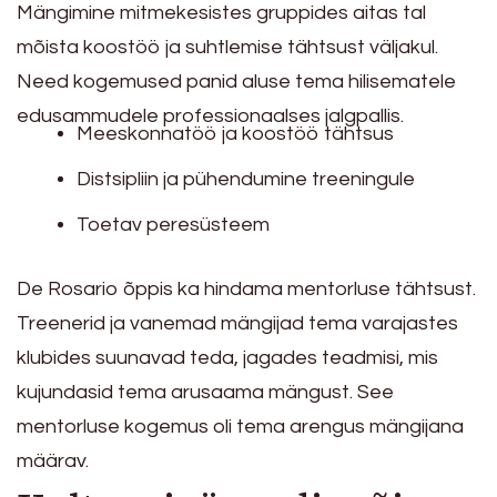
Mängimine mitmekesistes gruppides aitas tal
mõista koostöö ja suhtlemise tähtsust väljakul.
Need kogemused panid aluse tema hilisematele
edusammudele professionaalses jalgpallis.
Meeskonnatöö ja koostöö tähtsus
Distsipliin ja pühendumine treeningule
Toetav peresüsteem
De Rosario õppis ka hindama mentorluse tähtsust.
Treenerid ja vanemad mängijad tema varajastes
klubides suunavad teda, jagades teadmisi, mis
kujundasid tema arusaama mängust. See
mentorluse kogemus oli tema arengus mängijana
määrav.