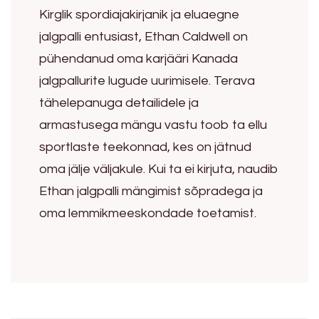
Kirglik spordiajakirjanik ja eluaegne
jalgpalli entusiast, Ethan Caldwell on
pühendanud oma karjääri Kanada
jalgpallurite lugude uurimisele. Terava
tähelepanuga detailidele ja
armastusega mängu vastu toob ta ellu
sportlaste teekonnad, kes on jätnud
oma jälje väljakule. Kui ta ei kirjuta, naudib
Ethan jalgpalli mängimist sõpradega ja
oma lemmikmeeskondade toetamist.