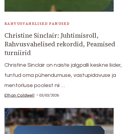
RAHVUSVAHELISED PANUSED
Christine Sinclair: Juhtimisroll,
Rahvusvahelised rekordid, Peamised
turniirid
Christine Sinclair on naiste jalgpalli keskne liider,
tuntud oma pühendumuse, vastupidavuse ja
mentorluse poolest nii …
03/03/2026
Ethan Caldwell