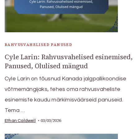
RAHVUSVAHELISED PANUSED
Cyle Larin: Rahvusvahelised esinemised,
Panused, Olulised mängud
Cyle Larin on tõusnud Kanada jalgpallikoondise
võtmemängijaks, tehes oma rahvusvaheliste
esinemiste kaudu märkimisväärseid panuseid.
Tema …
03/03/2026
Ethan Caldwell