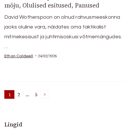
mõju, Olulised esitused, Panused
David Wotherspoon on olnud rahvusmeeskonna
jaoks oluline vara, näidates oma taktikalist
mitmekesisust ja juhtimisoskusi võtmemängudes.
…
24/02/2026
Ethan Caldwell
Posts
1
2
…
5
Page
Page
Page
pagination
Lingid