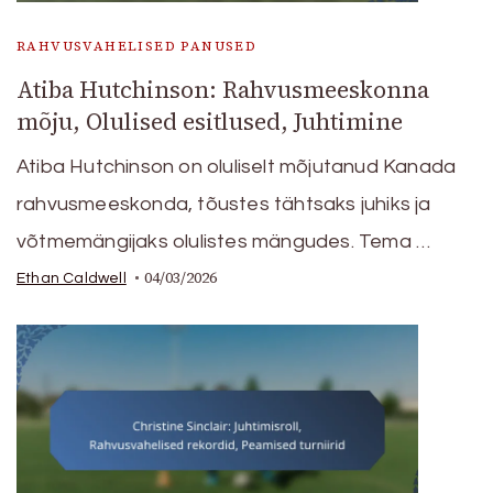
RAHVUSVAHELISED PANUSED
Atiba Hutchinson: Rahvusmeeskonna
mõju, Olulised esitlused, Juhtimine
Atiba Hutchinson on oluliselt mõjutanud Kanada
rahvusmeeskonda, tõustes tähtsaks juhiks ja
võtmemängijaks olulistes mängudes. Tema …
04/03/2026
Ethan Caldwell