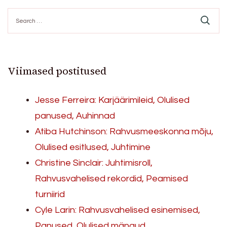
Search
for:
Viimased postitused
Jesse Ferreira: Karjäärimileid, Olulised
panused, Auhinnad
Atiba Hutchinson: Rahvusmeeskonna mõju,
Olulised esitlused, Juhtimine
Christine Sinclair: Juhtimisroll,
Rahvusvahelised rekordid, Peamised
turniirid
Cyle Larin: Rahvusvahelised esinemised,
Panused, Olulised mängud