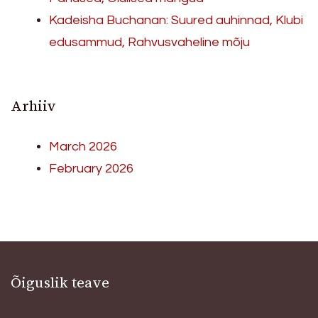
Kadeisha Buchanan: Suured auhinnad, Klubi
edusammud, Rahvusvaheline mõju
Arhiiv
March 2026
February 2026
Õiguslik teave