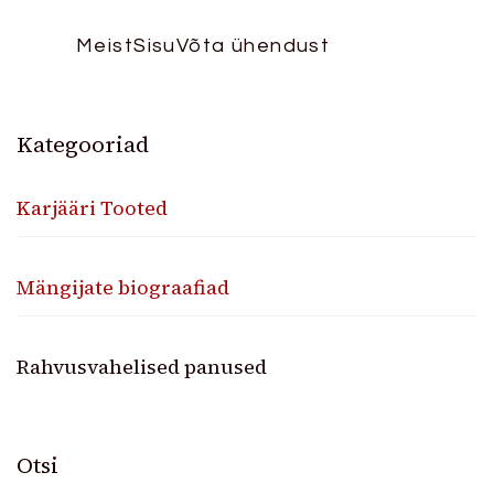
Meist
Sisu
Võta ühendust
Kategooriad
Karjääri Tooted
Mängijate biograafiad
Rahvusvahelised panused
Otsi