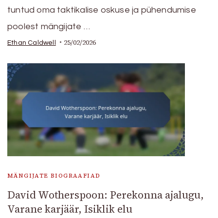
tuntud oma taktikalise oskuse ja pühendumise
poolest mängijate …
25/02/2026
Ethan Caldwell
MÄNGIJATE BIOGRAAFIAD
David Wotherspoon: Perekonna ajalugu,
Varane karjäär, Isiklik elu