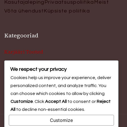
Kasutajaleping
Privaatsuspoliitika
Meist
Võta ühendust
Küpsiste poliitika
Kategooriad
Karjääri Tooted
We respect your privacy
Mängijate biograafiad
Cookies help us improve your experience, deliver
personalized content, and analyze traffic. You
Rahvusvahelised panused
can choose which cookies to allow by clicking
Customize
. Click
Accept All
to consent or
Reject
All
to decline non-essential cookies.
Customize
© Copyright 2026
mdigital.ee
. All Rights Reserved.
Blossom