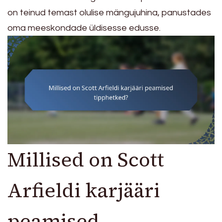
on teinud temast olulise mängujuhina, panustades
oma meeskondade üldisesse edusse.
Millised on Scott
Arfieldi karjääri
peamised