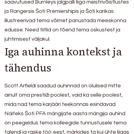
saavutused Burnleys jalgpalli liiga meistrivõistlustes
ja Rangersis Šoti Premiershipis ja Šoti karikas
illustreerivad tema võimet panustada meeskonna
edusse. Need tiitlid on tõend tema oskustest ja
juhtimisest väljakul.
Iga auhinna kontekst ja
tähendus
Scott Arfieldi saadud auhinnad on olulised mitte
ainult oma prestiiži poolest, vaid ka selle poolest,
mida nad tema karjääri teekonnas esindavad.
Näiteks Šoti PFA mängijate aasta mängija auhind
on peegeldus tema kolleegide tunnustusele tema
talendi ja raske töö eest, märkides ta kui ühte liigas