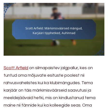
Scott Arfield
on silmapaistev jalgpallur, kes on
tuntud oma mõjuvate esituste poolest nii
rahvusvahelistes kui ka klubimängudes. Tema
karjäär on täis märkimisväärseid saavutusi ja
meeldejäävaid hetki, mis on kindlustanud tema
maine nii fännide kui ka kolleegide seas. Oma