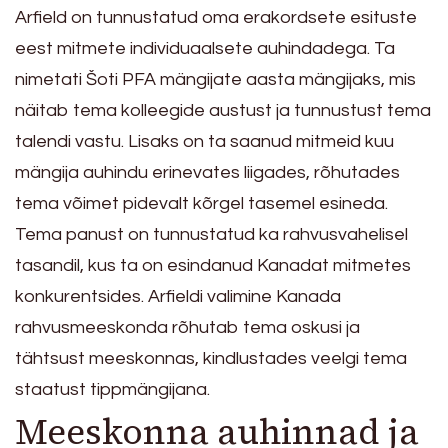
Arfield on tunnustatud oma erakordsete esituste
eest mitmete individuaalsete auhindadega. Ta
nimetati Šoti PFA mängijate aasta mängijaks, mis
näitab tema kolleegide austust ja tunnustust tema
talendi vastu. Lisaks on ta saanud mitmeid kuu
mängija auhindu erinevates liigades, rõhutades
tema võimet pidevalt kõrgel tasemel esineda.
Tema panust on tunnustatud ka rahvusvahelisel
tasandil, kus ta on esindanud Kanadat mitmetes
konkurentsides. Arfieldi valimine Kanada
rahvusmeeskonda rõhutab tema oskusi ja
tähtsust meeskonnas, kindlustades veelgi tema
staatust tippmängijana.
Meeskonna auhinnad ja