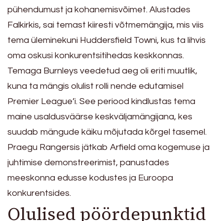
pühendumust ja kohanemisvõimet. Alustades
Falkirkis, sai temast kiiresti võtmemängija, mis viis
tema üleminekuni Huddersfield Towni, kus ta lihvis
oma oskusi konkurentsitihedas keskkonnas.
Temaga Burnleys veedetud aeg oli eriti muutlik,
kuna ta mängis olulist rolli nende edutamisel
Premier League’i. See periood kindlustas tema
maine usaldusväärse keskväljamängijana, kes
suudab mängude käiku mõjutada kõrgel tasemel.
Praegu Rangersis jätkab Arfield oma kogemuse ja
juhtimise demonstreerimist, panustades
meeskonna edusse kodustes ja Euroopa
konkurentsides.
Olulised pöördepunktid