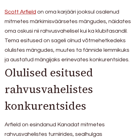
Scott Arfield
on oma karjääri jooksul osalenud
mitmetes märkimisväärsetes mängudes, näidates
oma oskusi nii rahvusvahelisel kui ka klubitasandil.
Tema esitused on sageli olnud võtmehetkedeks
olulistes mängudes, muutes ta fännide lemmikuks
ja austatud mängijaks erinevates konkurentsides.
Olulised esitused
rahvusvahelistes
konkurentsides
Arfield on esindanud Kanadat mitmetes
rahvusvahelistes turniirides, sealhulgas