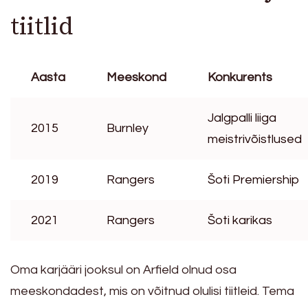
tiitlid
Aasta
Meeskond
Konkurents
Jalgpalli liiga
2015
Burnley
meistrivõistlused
2019
Rangers
Šoti Premiership
2021
Rangers
Šoti karikas
Oma karjääri jooksul on Arfield olnud osa
meeskondadest, mis on võitnud olulisi tiitleid. Tema