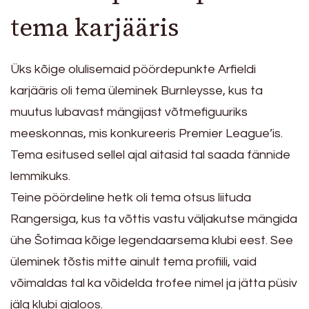
tema karjääris
Üks kõige olulisemaid pöördepunkte Arfieldi
karjääris oli tema üleminek Burnleysse, kus ta
muutus lubavast mängijast võtmefiguuriks
meeskonnas, mis konkureeris Premier League’is.
Tema esitused sellel ajal aitasid tal saada fännide
lemmikuks.
Teine pöördeline hetk oli tema otsus liituda
Rangersiga, kus ta võttis vastu väljakutse mängida
ühe Šotimaa kõige legendaarsema klubi eest. See
üleminek tõstis mitte ainult tema profiili, vaid
võimaldas tal ka võidelda trofee nimel ja jätta püsiv
jälg klubi ajaloos.