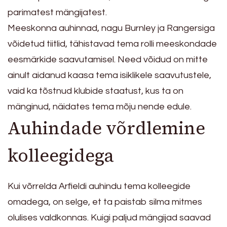
parimatest mängijatest.
Meeskonna auhinnad, nagu Burnley ja Rangersiga
võidetud tiitlid, tähistavad tema rolli meeskondade
eesmärkide saavutamisel. Need võidud on mitte
ainult aidanud kaasa tema isiklikele saavutustele,
vaid ka tõstnud klubide staatust, kus ta on
mänginud, näidates tema mõju nende edule.
Auhindade võrdlemine
kolleegidega
Kui võrrelda Arfieldi auhindu tema kolleegide
omadega, on selge, et ta paistab silma mitmes
olulises valdkonnas. Kuigi paljud mängijad saavad