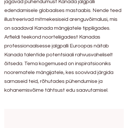
jagavad pühendumust Kanada jalgpalli
edendamisele globaalses mastaabis. Nende teed
illustreerivad mitmekesiseid arenguvõimalusi, mis
on saadaval Kanada mängijatele tippliigades.
Arfieldi teekond noorteliigadest Kanadas
professionaalsesse jalgpalli Euroopas näitab
Kanada talentide potentsiaali rahvusvaheliselt
õitseda. Tema kogemused on inspiratsiooniks
noorematele mängijatele, kes soovivad järgida
sarnaseid teid, rõhutades pühendumise ja
kohanemisvõime tähtsust edu saavutamisel.