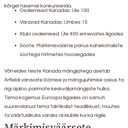
kõrgel tasemel konkureerida.
Osalemised Kanadas: Üle 100
Väravad Kanadas: Umbes 15
Klubi osalemised: Üle 400 erinevates liigades
Sööte: Märkimisväärne panus kahekohaliste
söötega mitmetes hooaegades
Võrreldes teiste Kanada mängijatega asetab
Arfieldi väravate löömise ja mängujuhimise oskus ta
riigi ajaloo parimate keskväljamängijate hulka.
Tema kogemus Euroopa liigades on samuti
suurendanud tema taktikalist teadlikkust, muutes
ta väärtuslikuks varaks nii klubile kui ka riigile.
Märkimisväärsete