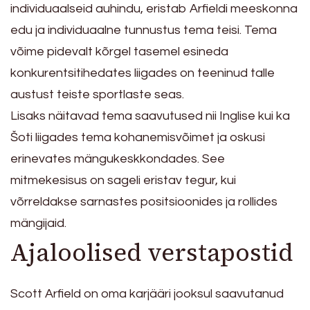
individuaalseid auhindu, eristab Arfieldi meeskonna
edu ja individuaalne tunnustus tema teisi. Tema
võime pidevalt kõrgel tasemel esineda
konkurentsitihedates liigades on teeninud talle
austust teiste sportlaste seas.
Lisaks näitavad tema saavutused nii Inglise kui ka
Šoti liigades tema kohanemisvõimet ja oskusi
erinevates mängukeskkondades. See
mitmekesisus on sageli eristav tegur, kui
võrreldakse sarnastes positsioonides ja rollides
mängijaid.
Ajaloolised verstapostid
Scott Arfield on oma karjääri jooksul saavutanud