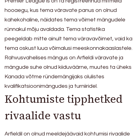
Premier League’is on ta registreerinud mitmeid
hooaegu, kus tema väravate panus on olnud
kahekohaline, näidates tema võimet mängudele
rünnakul mõju avaldada. Tema statistika
peegeldab mitte ainult tema väravavõimet, vaid ka
tema oskust luua võimalusi meeskonnakaaslastele.
Rahvusvahelises mängus on Arfieldi väravate ja
mängude suhe olnud kiiduväärne, muutes ta üheks
Kanada võtme ründemängijaks olulistes
kvalifikatsioonimängudes ja turniiridel.
Kohtumiste tipphetked
rivaalide vastu
Arfieldil on olnud meeldejäävaid kohtumisi rivaalide