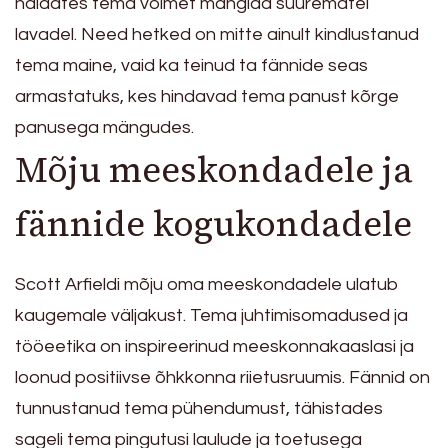
näidates tema võimet mängida suurematel
lavadel. Need hetked on mitte ainult kindlustanud
tema maine, vaid ka teinud ta fännide seas
armastatuks, kes hindavad tema panust kõrge
panusega mängudes.
Mõju meeskondadele ja
fännide kogukondadele
Scott Arfieldi mõju oma meeskondadele ulatub
kaugemale väljakust. Tema juhtimisomadused ja
tööeetika on inspireerinud meeskonnakaaslasi ja
loonud positiivse õhkkonna riietusruumis. Fännid on
tunnustanud tema pühendumust, tähistades
sageli tema pingutusi laulude ja toetusega