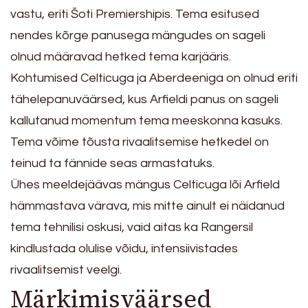
vastu, eriti Šoti Premiershipis. Tema esitused
nendes kõrge panusega mängudes on sageli
olnud määravad hetked tema karjääris.
Kohtumised Celticuga ja Aberdeeniga on olnud eriti
tähelepanuväärsed, kus Arfieldi panus on sageli
kallutanud momentum tema meeskonna kasuks.
Tema võime tõusta rivaalitsemise hetkedel on
teinud ta fännide seas armastatuks.
Ühes meeldejäävas mängus Celticuga lõi Arfield
hämmastava värava, mis mitte ainult ei näidanud
tema tehnilisi oskusi, vaid aitas ka Rangersil
kindlustada olulise võidu, intensiivistades
rivaalitsemist veelgi.
Märkimisväärsed