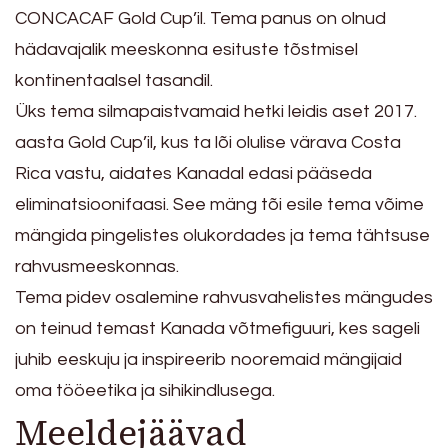
CONCACAF Gold Cup’il. Tema panus on olnud
hädavajalik meeskonna esituste tõstmisel
kontinentaalsel tasandil.
Üks tema silmapaistvamaid hetki leidis aset 2017.
aasta Gold Cup’il, kus ta lõi olulise värava Costa
Rica vastu, aidates Kanadal edasi pääseda
eliminatsioonifaasi. See mäng tõi esile tema võime
mängida pingelistes olukordades ja tema tähtsuse
rahvusmeeskonnas.
Tema pidev osalemine rahvusvahelistes mängudes
on teinud temast Kanada võtmefiguuri, kes sageli
juhib eeskuju ja inspireerib nooremaid mängijaid
oma tööeetika ja sihikindlusega.
Meeldejäävad