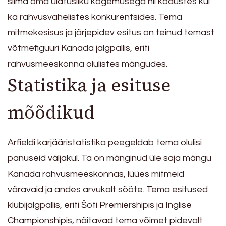
silma oma ulatusliku kogemusega nii kodustes kui
ka rahvusvahelistes konkurentsides. Tema
mitmekesisus ja järjepidev esitus on teinud temast
võtmefiguuri Kanada jalgpallis, eriti
rahvusmeeskonna olulistes mängudes.
Statistika ja esituse
mõõdikud
Arfieldi karjääristatistika peegeldab tema olulisi
panuseid väljakul. Ta on mänginud üle saja mängu
Kanada rahvusmeeskonnas, lüües mitmeid
väravaid ja andes arvukalt sööte. Tema esitused
klubijalgpallis, eriti Šoti Premiershipis ja Inglise
Championshipis, näitavad tema võimet pidevalt