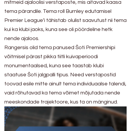
mitmeid ajaloolisi verstaposte, mis aitavad kaasa
tema pärandile. Tema roll Burnley edutamisel
Premier League’i tähistab olulist saavutust nii tema
kui ka klubi jaoks, kuna see oli pöördeline hetk
nende ajaloos.
Rangersis olid tema panused Šoti Premiershipi
võitmisel pärast pikka tiitli kuivaperioodi
monumentaalsed, kuna see taastab klubi
staatuse Šoti jalgpalli tipus. Need verstapostid
toovad esile mitte ainult tema individuaalse talendi,
vaid rõhutavad ka tema võimet mõjutada nende
meeskondade trajektoore, kus ta on mänginud.