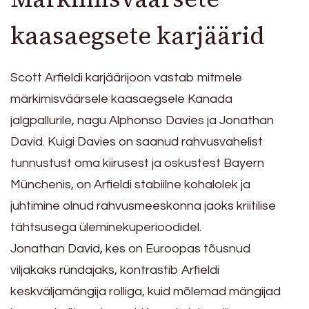
kaasaegsete karjäärid
Scott Arfieldi karjäärijoon vastab mitmele
märkimisväärsele kaasaegsele Kanada
jalgpallurile, nagu Alphonso Davies ja Jonathan
David. Kuigi Davies on saanud rahvusvahelist
tunnustust oma kiirusest ja oskustest Bayern
Münchenis, on Arfieldi stabiilne kohalolek ja
juhtimine olnud rahvusmeeskonna jaoks kriitilise
tähtsusega üleminekuperioodidel.
Jonathan David, kes on Euroopas tõusnud
viljakaks ründajaks, kontrastib Arfieldi
keskväljamängija rolliga, kuid mõlemad mängijad