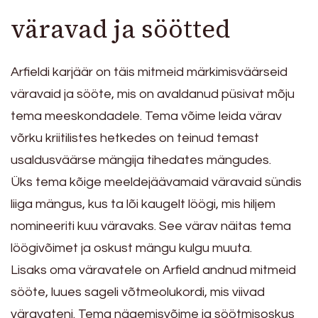
väravad ja söötted
Arfieldi karjäär on täis mitmeid märkimisväärseid
väravaid ja sööte, mis on avaldanud püsivat mõju
tema meeskondadele. Tema võime leida värav
võrku kriitilistes hetkedes on teinud temast
usaldusväärse mängija tihedates mängudes.
Üks tema kõige meeldejäävamaid väravaid sündis
liiga mängus, kus ta lõi kaugelt löögi, mis hiljem
nomineeriti kuu väravaks. See värav näitas tema
löögivõimet ja oskust mängu kulgu muuta.
Lisaks oma väravatele on Arfield andnud mitmeid
sööte, luues sageli võtmeolukordi, mis viivad
väravateni. Tema nägemisvõime ja söötmisoskus