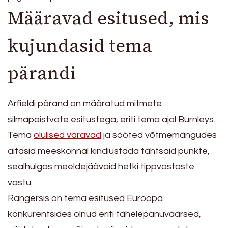
Määravad esitused, mis
kujundasid tema
pärandi
Arfieldi pärand on määratud mitmete
silmapaistvate esitustega, eriti tema ajal Burnleys.
Tema
olulised väravad
ja sööted võtmemängudes
aitasid meeskonnal kindlustada tähtsaid punkte,
sealhulgas meeldejäävaid hetki tippvastaste
vastu.
Rangersis on tema esitused Euroopa
konkurentsides olnud eriti tähelepanuväärsed,