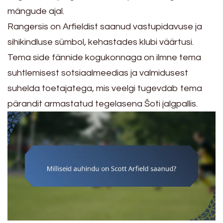
mängude ajal.
Rangersis on Arfieldist saanud vastupidavuse ja
sihikindluse sümbol, kehastades klubi väärtusi.
Tema side fännide kogukonnaga on ilmne tema
suhtlemisest sotsiaalmeedias ja valmidusest
suhelda toetajatega, mis veelgi tugevdab tema
pärandit armastatud tegelasena Šoti jalgpallis.